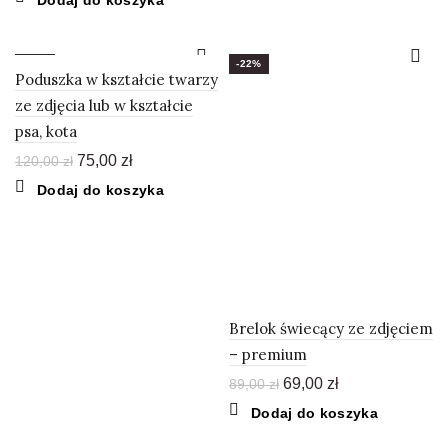
Dodaj do koszyka
150,00 zł.
79,00 zł.
wynosiła:
wynosi:
200,00 zł.
119,00 zł.
-38%
-22%
Poduszka w kształcie twarzy
ze zdjęcia lub w kształcie
psa, kota
Pierwotna
Aktualna
75,00
zł
120,00
zł
cena
cena
Dodaj do koszyka
wynosiła:
wynosi:
120,00 zł.
75,00 zł.
Brelok świecący ze zdjęciem
– premium
Pierwotna
Aktualna
69,00
zł
89,00
zł
cena
cena
Dodaj do koszyka
wynosiła:
wynosi:
89,00 zł.
69,00 zł.