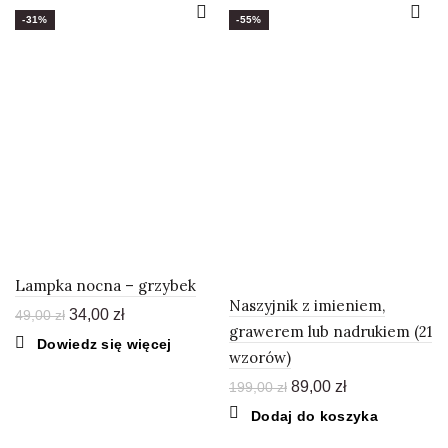
wiele
-31%
-55%
wariantów.
SOLD OUT
Opcje
można
wybrać
na
stronie
produktu
Lampka nocna – grzybek
Naszyjnik z imieniem,
Pierwotna
Aktualna
34,00
zł
49,00
zł
grawerem lub nadrukiem (21
cena
cena
Dowiedz się więcej
wynosiła:
wynosi:
wzorów)
49,00 zł.
34,00 zł.
Pierwotna
Aktualna
89,00
zł
199,00
zł
cena
cena
Dodaj do koszyka
wynosiła:
wynosi:
199,00 zł.
89,00 zł.