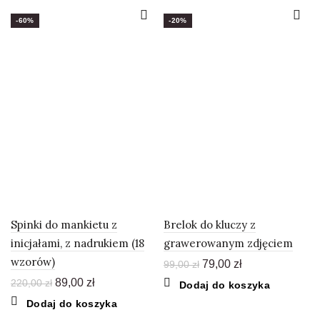
-60%
-20%
Spinki do mankietu z
Brelok do kluczy z
inicjałami, z nadrukiem (18
grawerowanym zdjęciem
wzorów)
Pierwotna
Aktualna
79,00
zł
99,00
zł
cena
cena
Pierwotna
Aktualna
89,00
zł
220,00
zł
Dodaj do koszyka
wynosiła:
wynosi:
cena
cena
Dodaj do koszyka
99,00 zł.
79,00 zł.
wynosiła:
wynosi: