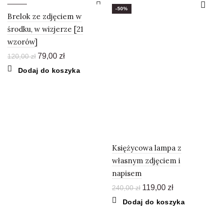
-34%
-50%
Brelok ze zdjęciem w
środku, w wizjerze [21
wzorów]
Pierwotna
Aktualna
79,00
zł
120,00
zł
cena
cena
Dodaj do koszyka
wynosiła:
wynosi:
120,00 zł.
79,00 zł.
Księżycowa lampa z
własnym zdjęciem i
napisem
Pierwotna
Aktualna
119,00
zł
240,00
zł
cena
cena
Dodaj do koszyka
wynosiła:
wynosi:
240,00 zł.
119,00 zł.