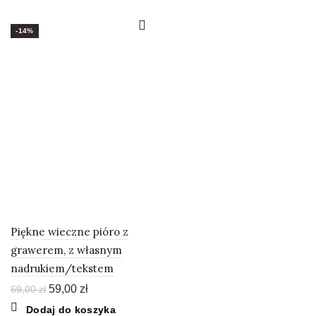
100,00 zł.
69,00 zł.
-14%
Piękne wieczne pióro z
grawerem, z własnym
nadrukiem/tekstem
Pierwotna
Aktualna
59,00
zł
69,00
zł
cena
cena
Dodaj do koszyka
wynosiła:
wynosi: