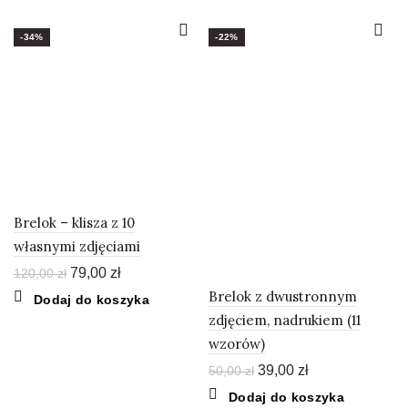
220,00 zł.
89,00 zł.
-34%
-22%
Brelok – klisza z 10
własnymi zdjęciami
Pierwotna
Aktualna
79,00
zł
120,00
zł
cena
cena
Brelok z dwustronnym
Dodaj do koszyka
wynosiła:
wynosi:
zdjęciem, nadrukiem (11
120,00 zł.
79,00 zł.
wzorów)
Pierwotna
Aktualna
39,00
zł
50,00
zł
cena
cena
Dodaj do koszyka
wynosiła:
wynosi: