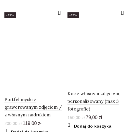
50,00 zł.
39,00 zł.
-41%
-47%
Koc z własnym zdjęciem,
Portfel męski z
personalizowany (max 3
grawerowanym zdjęciem /
fotografie)
z własnym nadrukiem
Pierwotna
Aktualna
79,00
zł
150,00
zł
cena
cena
Pierwotna
Aktualna
119,00
zł
200,00
zł
Dodaj do koszyka
wynosiła:
wynosi:
cena
cena