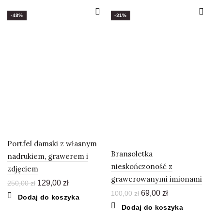
-48%
-31%
Portfel damski z własnym
Bransoletka
nadrukiem, grawerem i
nieskończoność z
zdjęciem
grawerowanymi imionami
Pierwotna
Aktualna
129,00
zł
250,00
zł
cena
cena
Pierwotna
Aktualna
69,00
zł
100,00
zł
Dodaj do koszyka
wynosiła:
wynosi:
cena
cena
Dodaj do koszyka
250,00 zł.
129,00 zł.
wynosiła:
wynosi: