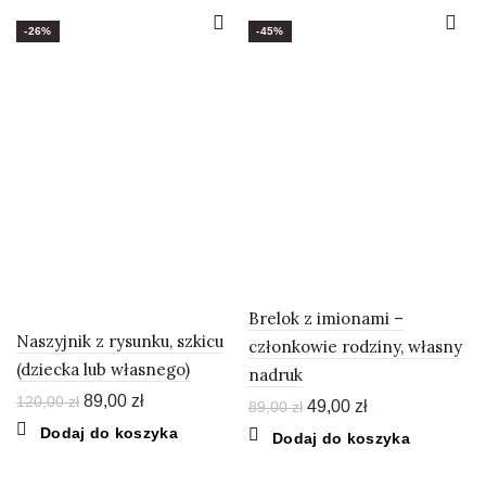
-26%
-45%
Brelok z imionami –
Naszyjnik z rysunku, szkicu
członkowie rodziny, własny
(dziecka lub własnego)
nadruk
Pierwotna
Aktualna
89,00
zł
120,00
zł
Pierwotna
Aktualna
49,00
zł
89,00
zł
cena
cena
cena
cena
Ten
Dodaj do koszyka
Dodaj do koszyka
wynosiła:
wynosi:
wynosiła:
wynosi:
produkt
120,00 zł.
89,00 zł.
89,00 zł.
49,00 zł.
ma