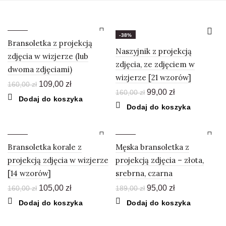
-32%
-38%
Bransoletka z projekcją
Naszyjnik z projekcją
zdjęcia w wizjerze (lub
zdjęcia, ze zdjęciem w
dwoma zdjęciami)
wizjerze [21 wzorów]
Pierwotna
Aktualna
109,00
zł
160,00
zł
Pierwotna
Aktualna
99,00
zł
160,00
zł
cena
cena
Dodaj do koszyka
cena
cena
wynosiła:
wynosi:
Dodaj do koszyka
wynosiła:
wynosi:
160,00 zł.
109,00 zł.
160,00 zł.
99,00 zł.
-34%
-50%
Bransoletka korale z
Męska bransoletka z
projekcją zdjęcia w wizjerze
projekcją zdjęcia – złota,
[14 wzorów]
srebrna, czarna
Pierwotna
Aktualna
Pierwotna
Aktualna
105,00
zł
95,00
zł
160,00
zł
189,00
zł
cena
cena
cena
cena
Dodaj do koszyka
Dodaj do koszyka
wynosiła:
wynosi:
wynosiła:
wynosi:
160,00 zł.
105,00 zł.
189,00 zł.
95,00 zł.