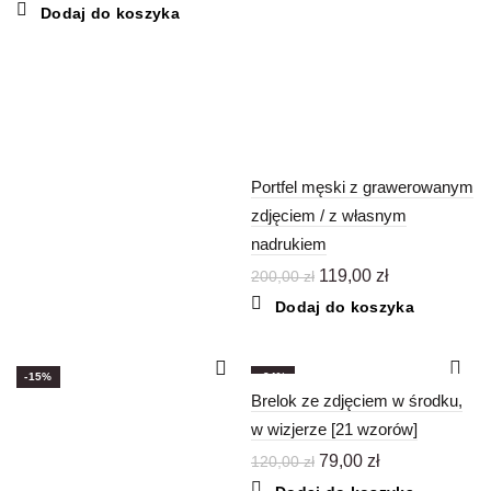
cena
cena
Dodaj do koszyka
wynosiła:
wynosi:
79,00 zł.
59,00 zł.
Portfel męski z grawerowanym
zdjęciem / z własnym
nadrukiem
Pierwotna
Aktualna
119,00
zł
200,00
zł
cena
cena
Dodaj do koszyka
wynosiła:
wynosi:
200,00 zł.
119,00 zł.
-15%
-34%
Brelok ze zdjęciem w środku,
w wizjerze [21 wzorów]
Pierwotna
Aktualna
79,00
zł
120,00
zł
cena
cena