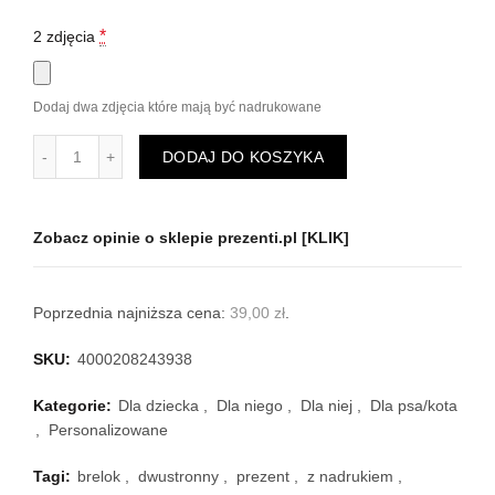
*
2 zdjęcia
Dodaj dwa zdjęcia które mają być nadrukowane
ilość Brelok z dwustronnym zdjęciem, nadrukiem (11 wzoró
DODAJ DO KOSZYKA
Zobacz opinie o sklepie prezenti.pl [KLIK]
Poprzednia najniższa cena:
39,00
zł
.
SKU:
4000208243938
Kategorie:
Dla dziecka
,
Dla niego
,
Dla niej
,
Dla psa/kota
,
Personalizowane
Tagi:
brelok
,
dwustronny
,
prezent
,
z nadrukiem
,