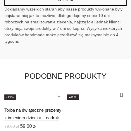
Dokładamy wszelkich starań aby nasze produkty wykonane były
najstaranniej jak to możliwe, dlatego dajemy sobie 10 dni
roboczych na zrealizowanie zlecenia, najczęściej jednak klienci
otrzymują swoje produkty w 7 dni od kupna. Wysyłka niektórych
produktów handmade może przedłużyć się maksymalnie do 4
tygodni.
PODOBNE PRODUKTY
-25%
-41%
Torba na świąteczne prezenty
z imieniem dziecka – nadruk
Pierwotna
Aktualna
59,00
zł
79,00
zł