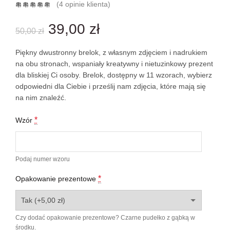
(
4
opinie klienta)
Pierwotna
Aktualna
39,00
zł
50,00
zł
cena
cena
Piękny dwustronny brelok, z własnym zdjęciem i nadrukiem
na obu stronach, wspaniały kreatywny i nietuzinkowy prezent
wynosiła:
wynosi:
dla bliskiej Ci osoby. Brelok, dostępny w 11 wzorach, wybierz
odpowiedni dla Ciebie i prześlij nam zdjęcia, które mają się
50,00 zł.
39,00 zł.
na nim znaleźć.
*
Wzór
Podaj numer wzoru
*
Opakowanie prezentowe
Czy dodać opakowanie prezentowe? Czarne pudełko z gąbką w
środku.