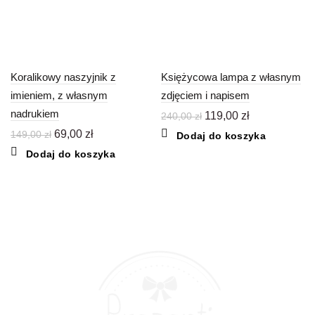
Koralikowy naszyjnik z
Księżycowa lampa z własnym
imieniem, z własnym
zdjęciem i napisem
nadrukiem
Pierwotna
Aktualna
119,00
zł
240,00
zł
cena
cena
Pierwotna
Aktualna
69,00
zł
149,00
zł
Dodaj do koszyka
wynosiła:
wynosi:
cena
cena
Dodaj do koszyka
240,00 zł.
119,00 zł.
wynosiła:
wynosi:
149,00 zł.
69,00 zł.