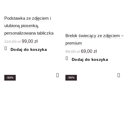
Podstawka ze zdjęciem i
ulubioną piosenką,
personalizowana tabliczka
Brelok świecący ze zdjęciem –
Pierwotna
Aktualna
99,00
zł
110,00
zł
premium
cena
cena
Dodaj do koszyka
Pierwotna
Aktualna
69,00
zł
89,00
zł
wynosiła:
wynosi:
cena
cena
110,00 zł.
99,00 zł.
Dodaj do koszyka
wynosiła:
wynosi:
89,00 zł.
69,00 zł.
-54%
-50%