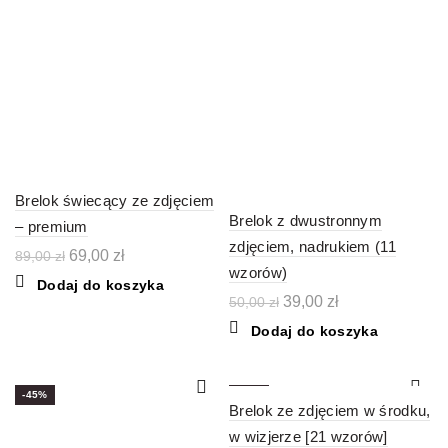
Brelok świecący ze zdjęciem
Brelok z dwustronnym
– premium
zdjęciem, nadrukiem (11
Pierwotna
Aktualna
69,00
zł
89,00
zł
wzorów)
cena
cena
Dodaj do koszyka
wynosiła:
wynosi:
Pierwotna
Aktualna
39,00
zł
50,00
zł
89,00 zł.
69,00 zł.
cena
cena
Dodaj do koszyka
wynosiła:
wynosi:
50,00 zł.
39,00 zł.
-45%
-34%
Brelok ze zdjęciem w środku,
w wizjerze [21 wzorów]