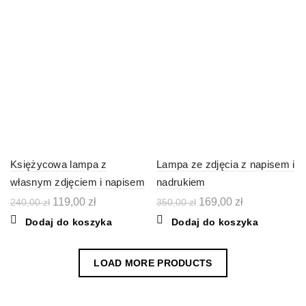
Księżycowa lampa z
Lampa ze zdjęcia z napisem i
własnym zdjęciem i napisem
nadrukiem
Pierwotna
Aktualna
Pierwotna
Aktualna
119,00
zł
169,00
zł
240,00
zł
350,00
zł
cena
cena
cena
cena
Dodaj do koszyka
Dodaj do koszyka
wynosiła:
wynosi:
wynosiła:
wynosi:
240,00 zł.
119,00 zł.
350,00 zł.
169,00 zł.
LOAD MORE PRODUCTS