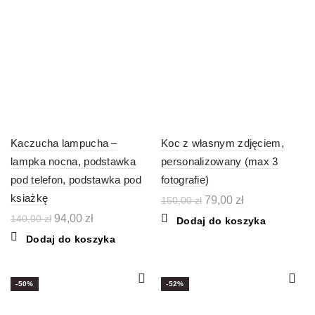
Kaczucha lampucha –
Koc z własnym zdjęciem,
lampka nocna, podstawka
personalizowany (max 3
pod telefon, podstawka pod
fotografie)
ksiażkę
Pierwotna
Aktualna
79,00
zł
150,00
zł
cena
cena
Pierwotna
Aktualna
94,00
zł
140,00
zł
Dodaj do koszyka
wynosiła:
wynosi:
cena
cena
Dodaj do koszyka
150,00 zł.
79,00 zł.
wynosiła:
wynosi:
140,00 zł.
94,00 zł.
-50%
-52%