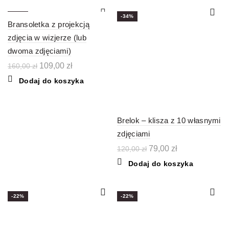
-32%
-34%
Bransoletka z projekcją
zdjęcia w wizjerze (lub
dwoma zdjęciami)
Pierwotna
Aktualna
109,00
zł
160,00
zł
cena
cena
Dodaj do koszyka
wynosiła:
wynosi:
160,00 zł.
109,00 zł.
Brelok – klisza z 10 własnymi
zdjęciami
Pierwotna
Aktualna
79,00
zł
120,00
zł
cena
cena
Dodaj do koszyka
wynosiła:
wynosi:
120,00 zł.
79,00 zł.
-22%
-22%