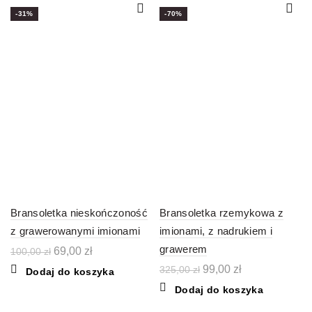
-31%
-70%
Bransoletka nieskończoność
Bransoletka rzemykowa z
z grawerowanymi imionami
imionami, z nadrukiem i
grawerem
Pierwotna
Aktualna
69,00
zł
100,00
zł
cena
cena
Pierwotna
Aktualna
99,00
zł
325,00
zł
Dodaj do koszyka
wynosiła:
wynosi:
cena
cena
100,00 zł.
69,00 zł.
Dodaj do koszyka
wynosiła:
wynosi:
325,00 zł.
99,00 zł.