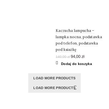
120,00 zł.
79,00 zł.
Kaczucha lampucha –
lampka nocna, podstawka
pod telefon, podstawka
pod ksiażkę
Pierwotna
Aktualna
94,00
zł
140,00
zł
cena
cena
Dodaj do koszyka
wynosiła:
wynosi:
140,00 zł.
94,00 zł.
LOAD MORE PRODUCTS
LOAD MORE PRODUCTS