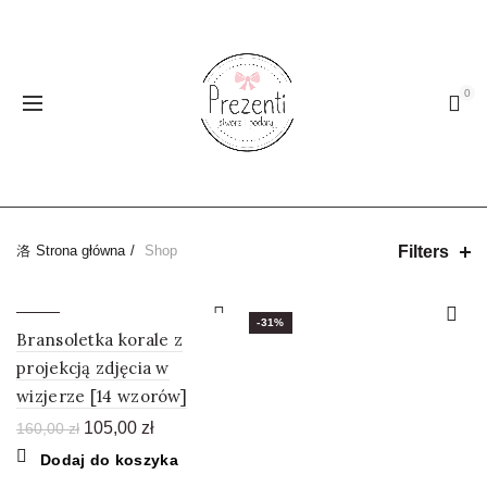
0
Filters
Strona główna
Shop
-34%
-31%
Bransoletka korale z
projekcją zdjęcia w
wizjerze [14 wzorów]
Pierwotna
Aktualna
105,00
zł
160,00
zł
cena
cena
Dodaj do koszyka
wynosiła:
wynosi: