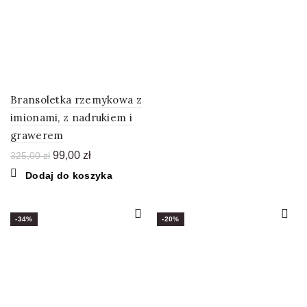
160,00 zł.
109,00 zł.
Bransoletka rzemykowa z
imionami, z nadrukiem i
grawerem
Pierwotna
Aktualna
99,00
zł
325,00
zł
cena
cena
Dodaj do koszyka
wynosiła:
wynosi:
325,00 zł.
99,00 zł.
-34%
-20%