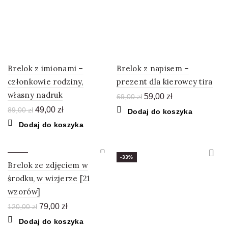
Brelok z imionami –
Brelok z napisem –
członkowie rodziny,
prezent dla kierowcy tira
własny nadruk
Pierwotna
Aktualna
59,00
zł
69,00
zł
cena
cena
Pierwotna
Aktualna
49,00
zł
89,00
zł
Dodaj do koszyka
wynosiła:
wynosi:
cena
cena
Dodaj do koszyka
69,00 zł.
59,00 zł.
wynosiła:
wynosi:
89,00 zł.
49,00 zł.
-34%
-33%
Brelok ze zdjęciem w
środku, w wizjerze [21
wzorów]
Pierwotna
Aktualna
79,00
zł
120,00
zł
cena
cena
Dodaj do koszyka
wynosiła:
wynosi: