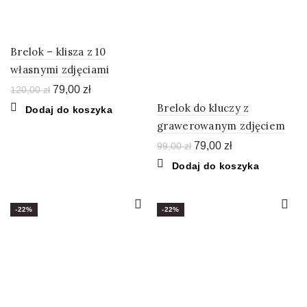
Brelok – klisza z 10
własnymi zdjęciami
Pierwotna
Aktualna
79,00
zł
120,00
zł
cena
cena
Brelok do kluczy z
Dodaj do koszyka
wynosiła:
wynosi:
grawerowanym zdjęciem
120,00 zł.
79,00 zł.
Pierwotna
Aktualna
79,00
zł
99,00
zł
cena
cena
Dodaj do koszyka
wynosiła:
wynosi:
99,00 zł.
79,00 zł.
-22%
-22%