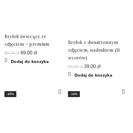
Brelok świecący ze
Brelok z dwustronnym
zdjęciem – premium
zdjęciem, nadrukiem (11
Pierwotna
Aktualna
69,00
zł
89,00
zł
wzorów)
cena
cena
Dodaj do koszyka
wynosiła:
wynosi:
Pierwotna
Aktualna
39,00
zł
50,00
zł
89,00 zł.
69,00 zł.
cena
cena
Dodaj do koszyka
wynosiła:
wynosi:
50,00 zł.
39,00 zł.
-45%
-14%