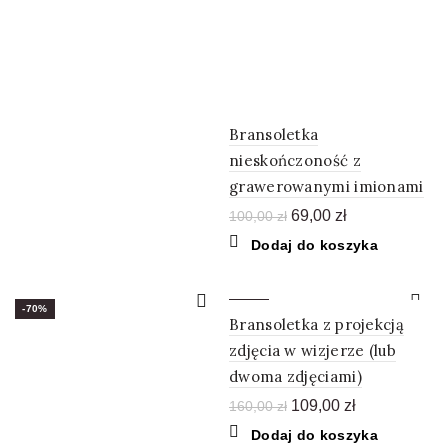
160,00 zł.
105,00 zł.
Bransoletka
nieskończoność z
grawerowanymi imionami
Pierwotna
Aktualna
69,00
zł
100,00
zł
cena
cena
Dodaj do koszyka
wynosiła:
wynosi:
100,00 zł.
69,00 zł.
-70%
-32%
Bransoletka z projekcją
zdjęcia w wizjerze (lub
dwoma zdjęciami)
Pierwotna
Aktualna
109,00
zł
160,00
zł
cena
cena
Dodaj do koszyka
wynosiła:
wynosi: