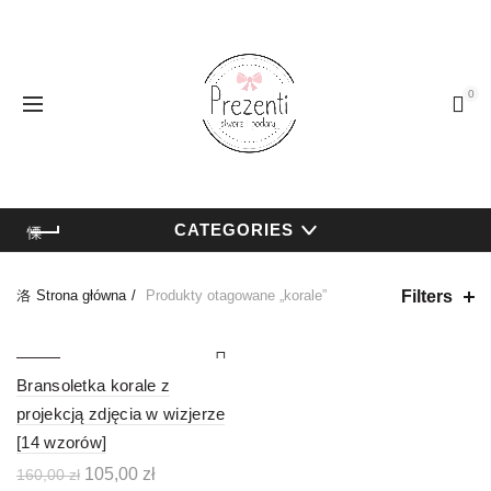
0
CATEGORIES
Filters
Strona główna
Produkty otagowane „korale”
-34%
Bransoletka korale z
projekcją zdjęcia w wizjerze
[14 wzorów]
Pierwotna
Aktualna
105,00
zł
160,00
zł