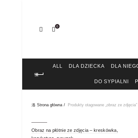
0
ALL
DLA DZIECKA
DLA NIEG
DO SYPIALNI
Strona główna
Produkty otagowane „obraz ze zdjęcia”
-51%
Obraz na płótnie ze zdjęcia – kreskówka,