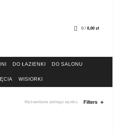
0
/
0,00
zł
NI
DO ŁAZIENKI
DO SALONU
ĘCIA
WISIORKI
Filters
Wyświetlanie jednego wyniku