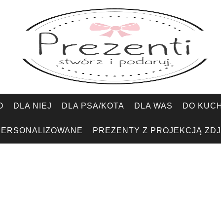
O
DLA NIEJ
DLA PSA/KOTA
DLA WAS
DO KUCH
PERSONALIZOWANE
PREZENTY Z PROJEKCJĄ ZDJ