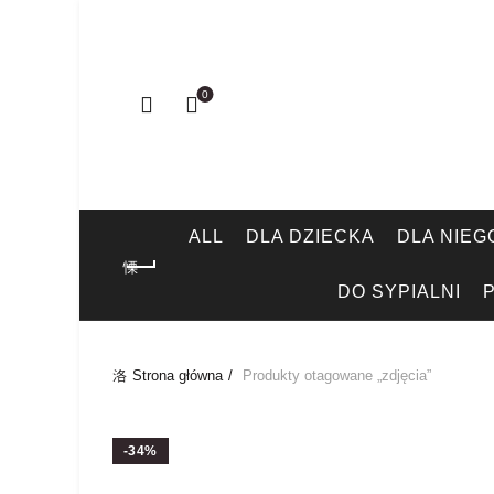
0
ALL
DLA DZIECKA
DLA NIEG
DO SYPIALNI
Strona główna
Produkty otagowane „zdjęcia”
-34%