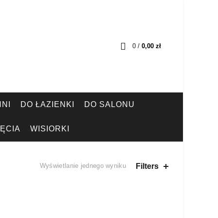
0
/
0,00
zł
NI
DO ŁAZIENKI
DO SALONU
ĘCIA
WISIORKI
Filters
Wyświetlanie jednego wyniku