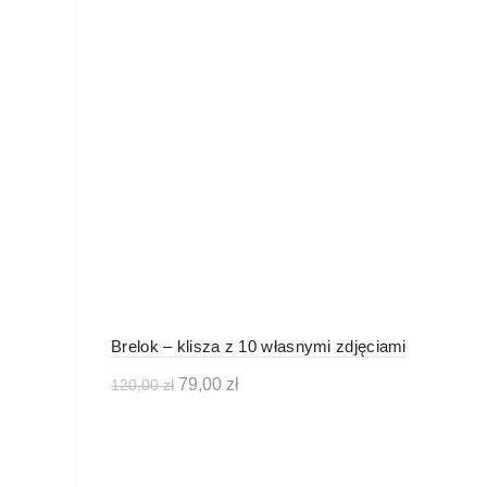
Brelok – klisza z 10 własnymi zdjęciami
Pierwotna
Aktualna
79,00
zł
120,00
zł
cena
cena
Dodaj do koszyka
wynosiła:
wynosi: