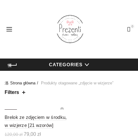
0
CATEGORIES
Strona główna
Produkty otagowane „zdjęcie w wizjerze”
Filters
-34%
Brelok ze zdjęciem w środku,
w wizjerze [21 wzorów]
Pierwotna
Aktualna
79,00
zł
120,00
zł