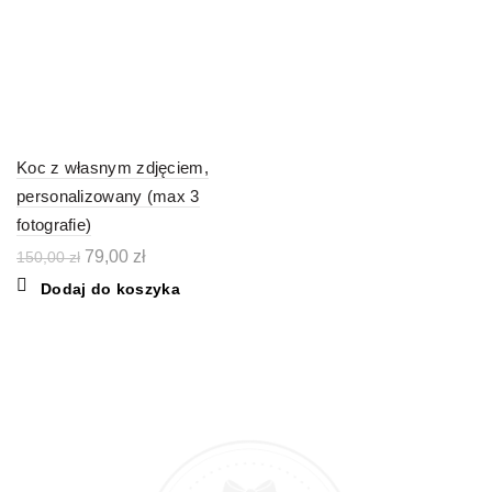
Koc z własnym zdjęciem,
personalizowany (max 3
fotografie)
Pierwotna
Aktualna
79,00
zł
150,00
zł
cena
cena
Dodaj do koszyka
wynosiła:
wynosi:
150,00 zł.
79,00 zł.