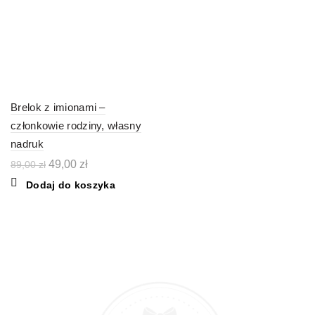
Brelok z imionami –
członkowie rodziny, własny
nadruk
Pierwotna
Aktualna
49,00
zł
89,00
zł
cena
cena
Dodaj do koszyka
wynosiła:
wynosi:
89,00 zł.
49,00 zł.