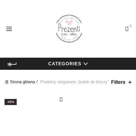
0
CATEGORIES
Filters
Strona główna
Produkty otagowane „brelok do kluczy”
-45%