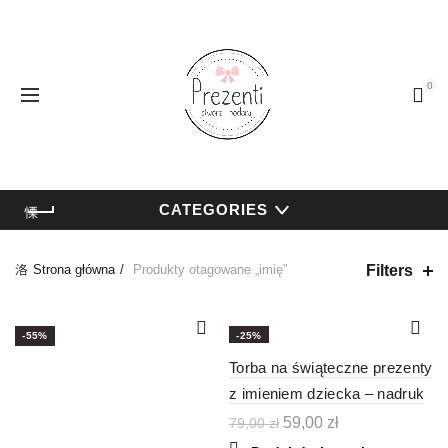
0
CATEGORIES
Filters
Strona główna
Produkty otagowane „imię”
-55%
-25%
Torba na świąteczne prezenty
z imieniem dziecka – nadruk
Pierwotna
Aktualna
59,00
zł
79,00
zł
cena
cena