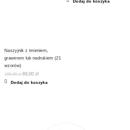
Dodaj do koszyka
wynosiła:
wynosi:
79,00 zł.
59,00 zł.
Naszyjnik z imieniem,
grawerem lub nadrukiem (21
wzorów)
Pierwotna
Aktualna
89,00
zł
199,00
zł
cena
cena
Dodaj do koszyka
wynosiła:
wynosi:
199,00 zł.
89,00 zł.