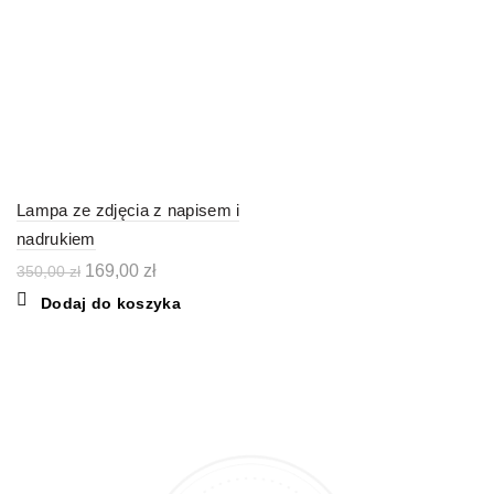
Lampa ze zdjęcia z napisem i
nadrukiem
Pierwotna
Aktualna
169,00
zł
350,00
zł
cena
cena
Dodaj do koszyka
wynosiła:
wynosi:
350,00 zł.
169,00 zł.