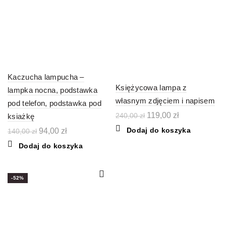
Kaczucha lampucha –
Księżycowa lampa z
lampka nocna, podstawka
własnym zdjęciem i napisem
pod telefon, podstawka pod
Pierwotna
Aktualna
119,00
zł
240,00
zł
ksiażkę
cena
cena
Dodaj do koszyka
Pierwotna
Aktualna
94,00
zł
140,00
zł
wynosiła:
wynosi:
cena
cena
240,00 zł.
119,00 zł.
Dodaj do koszyka
wynosiła:
wynosi:
140,00 zł.
94,00 zł.
-52%