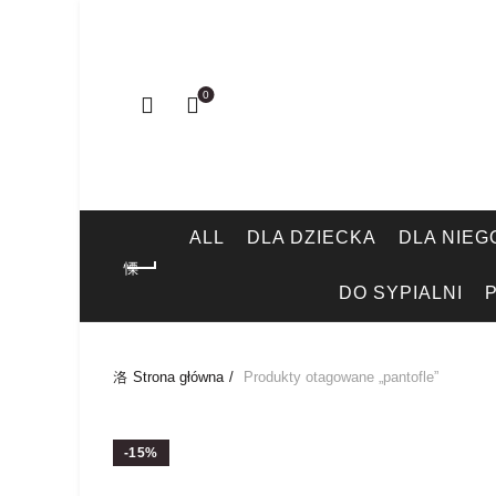
0
ALL
DLA DZIECKA
DLA NIEG
DO SYPIALNI
Strona główna
Produkty otagowane „pantofle”
-15%