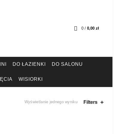
0
/
0,00
zł
NI
DO ŁAZIENKI
DO SALONU
ĘCIA
WISIORKI
Filters
Wyświetlanie jednego wyniku