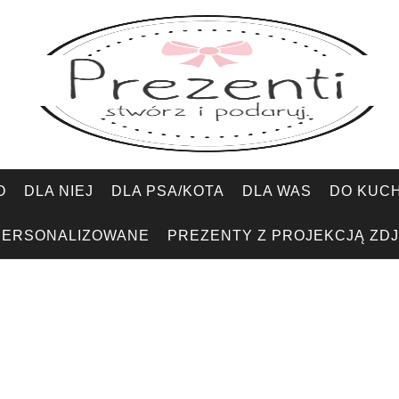
O
DLA NIEJ
DLA PSA/KOTA
DLA WAS
DO KUCH
PERSONALIZOWANE
PREZENTY Z PROJEKCJĄ ZDJ