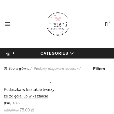
0
CATEGORIES
Filters
Strona główna
Produkty otagowane „poduszka”
-38%
Poduszka w kształcie twarzy
ze zdjęcia lub w kształcie
psa, kota
Pierwotna
Aktualna
75,00
zł
120,00
zł