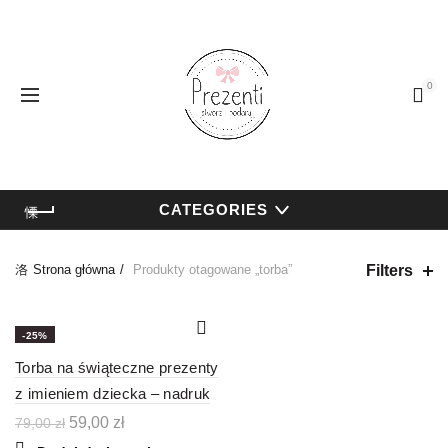
0
CATEGORIES
Filters
Strona główna
Produkty otagowane „torba”
-25%
Torba na świąteczne prezenty
z imieniem dziecka – nadruk
Pierwotna
Aktualna
59,00
zł
79,00
zł
cena
cena