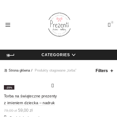
0
CATEGORIES
Filters
Strona główna
Produkty otagowane „torba”
-25%
Torba na świąteczne prezenty
z imieniem dziecka – nadruk
Pierwotna
Aktualna
59,00
zł
79,00
zł
cena
cena