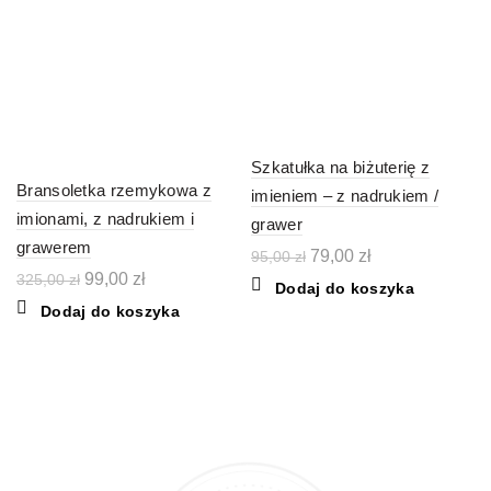
Szkatułka na biżuterię z
Bransoletka rzemykowa z
imieniem – z nadrukiem /
imionami, z nadrukiem i
grawer
grawerem
Pierwotna
Aktualna
79,00
zł
95,00
zł
cena
cena
Pierwotna
Aktualna
99,00
zł
325,00
zł
Dodaj do koszyka
wynosiła:
wynosi:
cena
cena
Dodaj do koszyka
95,00 zł.
79,00 zł.
wynosiła:
wynosi:
325,00 zł.
99,00 zł.