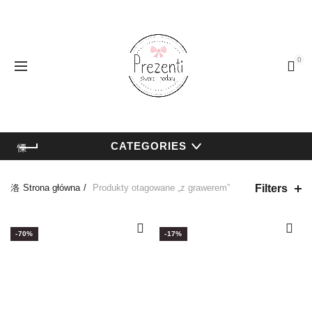
0
CATEGORIES
Filters
Strona główna
Produkty otagowane „z grawerem”
-70%
-17%